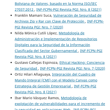
Boliviana de Valores, basado en la Norma ISO/IEC
27037:2012
,
INF-FCPN-PGI Revista PGI: Nro. 8 (2021)
Franklin Mamani Suca,
Vulneración de Seguridad de
Archivos Zip y Rar con Clave de Protección
,
INF-FCPN-
PGI Revista PGI: Nro. 7 (2020)
Nilda Mónica Cutili López,
Metodología de
Administración e Implementación de Repositorios
Digitales para la Seguridad de la Información
Clasificada del Sector Gubernamental
,
INF-FCPN-PGI
Revista PGI: Nro. 8 (2021)
Gustavo Callejas Espinoza,
Ethical Hacking: Conciencia
de Seguridad
,
INF-FCPN-PGI Revista PGI: Nro. 7 (2020)
Ortiz Hilari Añaguaya,
Integración del Cuadro de
Mando Integral (CMI) con el Modelo Canvas como
Estrategia de Gestión Empresarial
,
INF-FCPN-PGI
Revista PGI: Nro. 8 (2021)
Ibar Mario Vásquez Ramos,
Metodología de
explotación de vulnerabilidades para el incremento de
la seguridad en aplicaciones Web
,
INF-FCPN-PGI