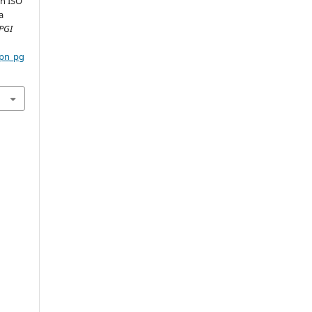
n ISO
a
PGI
cpn_pg