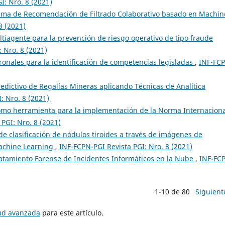
I: Nro. 8 (2021)
tema de Recomendación de Filtrado Colaborativo basado en Machin
8 (2021)
tiagente para la prevención de riesgo operativo de tipo fraude
 Nro. 8 (2021)
onales para la identificación de competencias legisladas
,
INF-FC
edictivo de Regalías Mineras aplicando Técnicas de Analítica
: Nro. 8 (2021)
mo herramienta para la implementación de la Norma Internaciona
PGI: Nro. 8 (2021)
e clasificación de nódulos tiroides a través de imágenes de
Machine Learning
,
INF-FCPN-PGI Revista PGI: Nro. 8 (2021)
atamiento Forense de Incidentes Informáticos en la Nube
,
INF-FC
1-10 de 80
Siguient
tud avanzada
para este artículo.