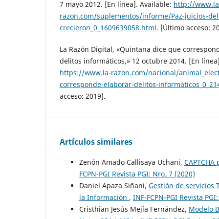
7 mayo 2012. [En línea]. Available:
http://www.la
razon.com/suplementos/informe/Paz-juicios-deli
crecieron_0_1609639058.html
. [Último acceso: 2
La Razón Digital, «Quintana dice que correspon
delitos informáticos,» 12 octubre 2014. [En línea]
https://www.la-razon.com/nacional/animal_elec
corresponde-elaborar-delitos-informaticos_0_2
acceso: 2019].
Artículos similares
Zenón Amado Callisaya Uchani,
CAPTCHA p
FCPN-PGI Revista PGI: Nro. 7 (2020)
Daniel Apaza Siñani,
Gestión de servicios
la Información
,
INF-FCPN-PGI Revista PGI:
Cristhian Jesús Mejía Fernández,
Modelo B