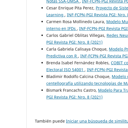
Notas SSA-UMSA
,
INF-FCPN-PGI Revista PG
Cesar Enrique Pita Perez,
Proyecto de Sis
Learning
,
INF-FCPN-PGI Revista PGI: Nro. 
Carmen Rosa Mollinedo Laura,
Modelo Mul
interno en IFDs
,
INF-FCPN-PGI Revista PGI:
Carlos Gabriel Oblitas Villegas,
Redes Neur
PGI Revista PGI: Nro. 8 (2021)
Carla Gabriela Calisaya Choque,
Modelo Pr
Predictiva con R
,
INF-FCPN-PGI Revista PGI
Brenda Isabel Fernández Robles,
COBIT co
Electoral ISO 54001
,
INF-FCPN-PGI Revista 
Bladimir Rodolfo Calcina Choque,
Modelo d
centellografía utilizando tecnologías de 
Bismark Francachs Castro,
Modelo Para Tr
PGI Revista PGI: Nro. 8 (2021)
También puede
Iniciar una búsqueda de simili