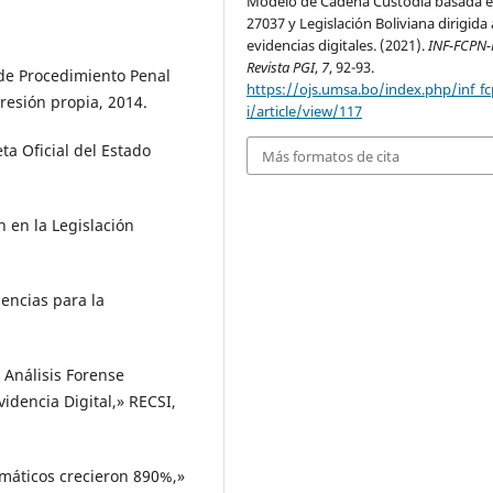
Modelo de Cadena Custodia basada e
27037 y Legislación Boliviana dirigida 
evidencias digitales. (2021).
INF-FCPN-
Revista PGI
,
7
, 92-93.
 de Procedimiento Penal
https://ojs.umsa.bo/index.php/inf_f
resión propia, 2014.
i/article/view/117
ta Oficial del Estado
Más formatos de cita
ón en la Legislación
dencias para la
 Análisis Forense
idencia Digital,» RECSI,
ormáticos crecieron 890%,»