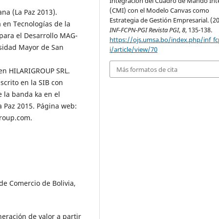
Integración del Cuadro de Mando Int
(CMI) con el Modelo Canvas como
ana (La Paz 2013).
Estrategia de Gestión Empresarial. (20
a en Tecnologías de la
INF-FCPN-PGI Revista PGI
,
8
, 135-138.
para el Desarrollo MAG-
https://ojs.umsa.bo/index.php/inf_f
rsidad Mayor de San
i/article/view/70
Más formatos de cita
 en HILARIGROUP SRL.
nscrito en la SIB con
e la banda ka en el
La Paz 2015. Página web:
group.com.
e Comercio de Bolivia,
neración de valor a partir