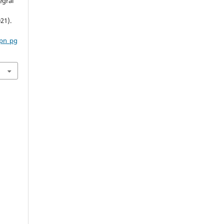
egral
21).
cpn_pg