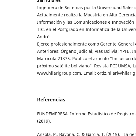
San Andrés
Ingeniero de Sistemas por la Universidad Salesi
Actualmente realiza la Maestría en Alta Gerenci
Información y las Comunicaciones e Innovación 
TIC, en el Postgrado en Informática de la Unive
Andrés.
Ejerce profesionalmente como Gerente General
Anteriores: Órgano Judicial; Vías Bolivia; YPFB. I
Matrícula 21375. Publicó el artículo “Inclusión d
próximo satélite boliviano”, Revista PGI UMSA, 
www.hilarigroup.com. Email: ortiz.hilari@hilari
Referencias
FUNDEMPRESA, Informe Estadístico de Registro d
(2019).
Anzola, P., Bayona, C. & García, T. (2015). “La ge