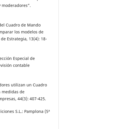
 y moderadores”.
uso del Cuadro de Mando
mparar los modelos de
de Estrategia, 13(4): 18-
Sección Especial de
visión contable
dores utilizan un Cuadro
en medidas de
presas, 44(3): 407-425.
diciones S.L.: Pamplona (5ª