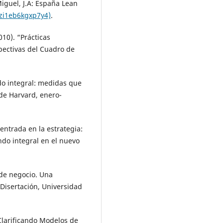
Miguel, J.A: España Lean
4zi1eb6kgxp7y4)
.
010). “Prácticas
spectivas del Cuadro de
do integral: medidas que
de Harvard, enero-
entrada en la estrategia:
do integral en el nuevo
 de negocio. Una
Disertación, Universidad
“Clarificando Modelos de