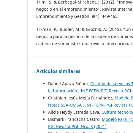
Trimi, S. & Berbegal-Mirabent, J. (2012). “Innov
negocio en el emprendimiento”. Revista Interna
Emprendimiento y Gestión, 8(4): 449-465.
Trkman, P., Budler, M. & Groznik, A. (2015). “U
negocio para la gestión de la cadena de suminist
cadena de suministro: una revista internacional,
Artículos similares
Daniel Apaza Siñani,
Gestión de servicios
la Información
,
INF-FCPN-PGI Revista PGI:
Cristhian Jesús Mejía Fernández,
Modelo B
Notas SSA-UMSA
,
INF-FCPN-PGI Revista PG
Alicia Heydy Estrada Cava,
Cultura tecnol
Bismark Francachs Castro,
Modelo Para Tr
PGI Revista PGI: Nro. 8 (2021)