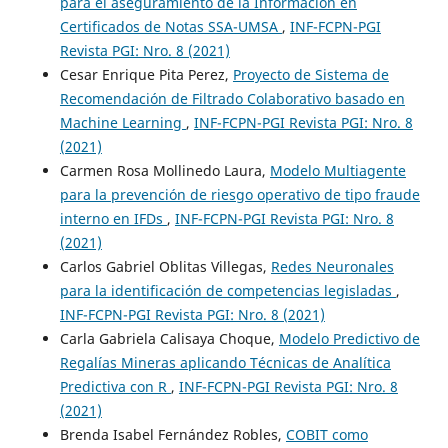
para el aseguramiento de la Información en
Certificados de Notas SSA-UMSA
,
INF-FCPN-PGI
Revista PGI: Nro. 8 (2021)
Cesar Enrique Pita Perez,
Proyecto de Sistema de
Recomendación de Filtrado Colaborativo basado en
Machine Learning
,
INF-FCPN-PGI Revista PGI: Nro. 8
(2021)
Carmen Rosa Mollinedo Laura,
Modelo Multiagente
para la prevención de riesgo operativo de tipo fraude
interno en IFDs
,
INF-FCPN-PGI Revista PGI: Nro. 8
(2021)
Carlos Gabriel Oblitas Villegas,
Redes Neuronales
para la identificación de competencias legisladas
,
INF-FCPN-PGI Revista PGI: Nro. 8 (2021)
Carla Gabriela Calisaya Choque,
Modelo Predictivo de
Regalías Mineras aplicando Técnicas de Analítica
Predictiva con R
,
INF-FCPN-PGI Revista PGI: Nro. 8
(2021)
Brenda Isabel Fernández Robles,
COBIT como