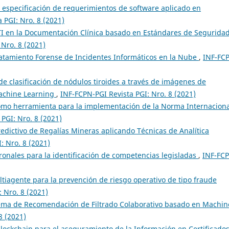
a especificación de requerimientos de software aplicado en
 PGI: Nro. 8 (2021)
 TI en la Documentación Clínica basado en Estándares de Segurida
 Nro. 8 (2021)
atamiento Forense de Incidentes Informáticos en la Nube
,
INF-FC
e clasificación de nódulos tiroides a través de imágenes de
Machine Learning
,
INF-FCPN-PGI Revista PGI: Nro. 8 (2021)
mo herramienta para la implementación de la Norma Internaciona
PGI: Nro. 8 (2021)
edictivo de Regalías Mineras aplicando Técnicas de Analítica
: Nro. 8 (2021)
onales para la identificación de competencias legisladas
,
INF-FC
tiagente para la prevención de riesgo operativo de tipo fraude
 Nro. 8 (2021)
tema de Recomendación de Filtrado Colaborativo basado en Machin
8 (2021)
lockchain para el aseguramiento de la Información en Certificado