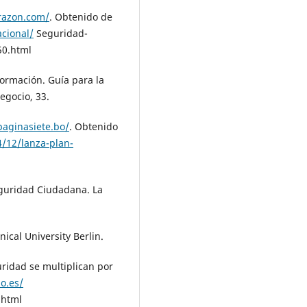
razon.com/
. Obtenido de
cional/
Seguridad-
50.html
formación. Guía para la
egocio, 33.
paginasiete.bo/
. Obtenido
/12/lanza-plan-
Seguridad Ciudadana. La
nical University Berlin.
ridad se multiplican por
o.es/
.html