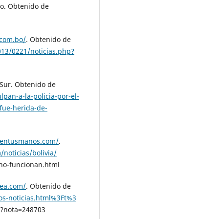
bo. Obtenido de
.com.bo/
. Obtenido de
013/0221/noticias.php?
 Sur. Obtenido de
pan-a-la-policia-por-el-
fue-herida-de-
iaentusmanos.com/
.
noticias/bolivia/
no-funcionan.html
nea.com/
. Obtenido de
os-noticias.html%3Ft%3
0?nota=248703