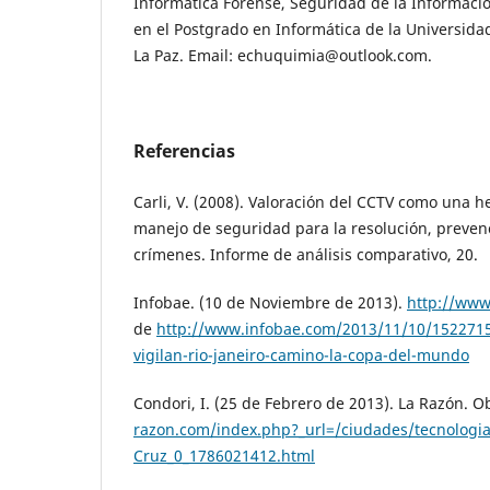
Informática Forense, Seguridad de la Informació
en el Postgrado en Informática de la Universid
La Paz. Email: echuquimia@outlook.com.
Referencias
Carli, V. (2008). Valoración del CCTV como una h
manejo de seguridad para la resolución, preven
crímenes. Informe de análisis comparativo, 20.
Infobae. (10 de Noviembre de 2013).
http://www
de
http://www.infobae.com/2013/11/10/1522715
vigilan-rio-janeiro-camino-la-copa-del-mundo
Condori, I. (25 de Febrero de 2013). La Razón. 
razon.com/index.php?_url=/ciudades/tecnologia-
Cruz_0_1786021412.html