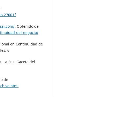
e
so-27001/
ssi.com/
. Obtenido de
tinuidad-del-negocio/
cional en Continuidad de
es, 6.
a. La Paz: Gaceta del
do de
rchive.html