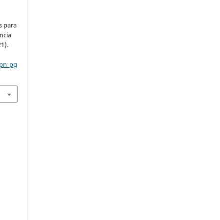
s para
ncia
21).
cpn_pg