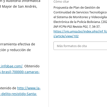
n y Auditoría Informática
Cómo citar
ad Mayor de San Andrés,
Propuesta de Plan de Gestión de
Continuidad de Servicios Tecnológico
el Sistema de Monitoreo y Videovigila
Electrónica de la Policía Boliviana. (20
INF-FCPN-PGI Revista PGI
,
7
, 34-37.
https://ojs.umsa.bo/index.php/inf_f
i/article/view/102
erramienta efectiva de
Más formatos de cita
ción y reducción de
.infobae.com/
. Obtenido
-brasil-700000-camaras-
Obtenido de
http://www.la-
delito-resistido-Santa-