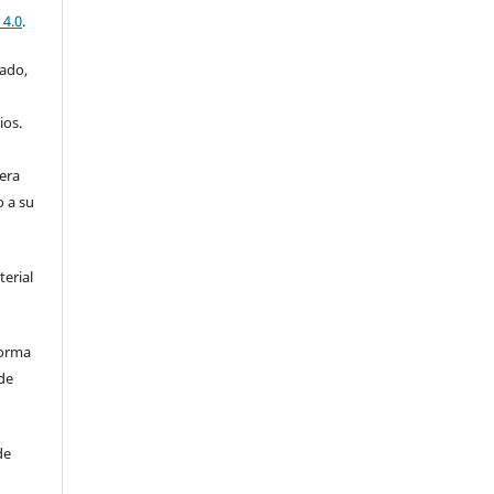
 4.0
.
iado,
ios.
era
o a su
terial
forma
de
de