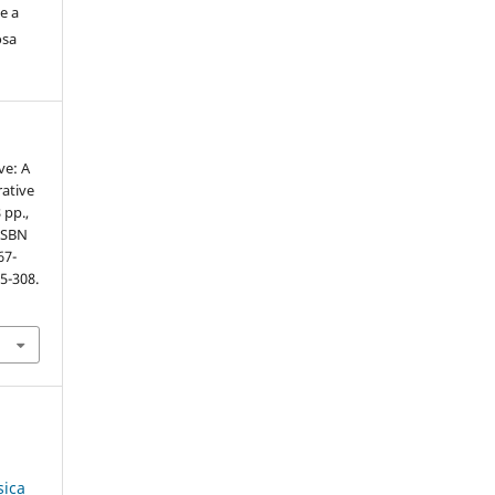
e a
osa
ve: A
ative
 pp.,
 ISBN
67-
05-308.
sica