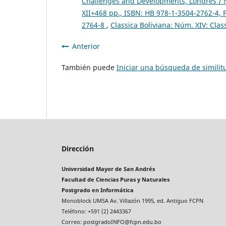
Challenges and Developments, Londres / N
XII+468 pp., ISBN: HB 978-1-3504-2762-4, 
2764-8
,
Classica Boliviana: Núm. XIV: Clas
Anterior
También puede
Iniciar una búsqueda de simili
Dirección
Universidad Mayor de San Andrés
Facultad de Ciencias Puras y Naturales
Postgrado en Informática
Monoblock UMSA Av. Villazón 1995, ed. Antiguo FCPN
Teléfono: +591 (2) 2443367
Correo: postgradoINFO@fcpn.edu.bo