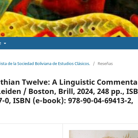
de
vista de la Sociedad Boliviana de Estudios Clásicos.
/
Reseñas
ythian Twelve: A Linguistic Commenta
iden / Boston, Brill, 2024, 248 pp., IS
7-0, ISBN (e-book): 978-90-04-69413-2,