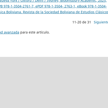
ueva York / Oxford / Delhi / Sydney, Bloomsbury Academic, 2025,
PB 978-1-3504-2761-7, ePDF 978-1-3504- 2763-1, eBook 978-1-3504-
sica Boliviana. Revista de la Sociedad Boliviana de Estudios Clásicos
11-20 de 31
Siguient
tud avanzada
para este artículo.