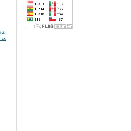
ista
dios
l