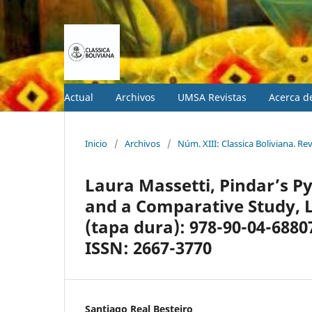
Actual
Archivos
UMSA Revistas
Acerca 
Inicio
/
Archivos
/
Núm. XIII: Classica Boliviana. Re
Laura Massetti, Pindar’s P
and a Comparative Study, Le
(tapa dura): 978-90-04-6880
ISSN: 2667-3770
Santiago Real Besteiro