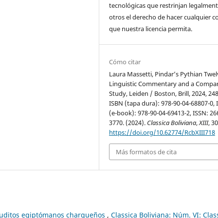
tecnológicas que restrinjan legalment
otros el derecho de hacer cualquier c
que nuestra licencia permita.
Cómo citar
Laura Massetti, Pindar’s Pythian Twel
Linguistic Commentary and a Compar
Study, Leiden / Boston, Brill, 2024, 248
ISBN (tapa dura): 978-90-04-68807-0,
(e-book): 978-90-04-69413-2, ISSN: 26
3770. (2024).
Classica Boliviana
,
XIII
, 3
https://doi.org/10.62774/RcbXIII718
Más formatos de cita
eruditos egiptómanos charqueños
,
Classica Boliviana: Núm. VI: Clas