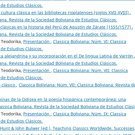
 de Estudios Clásicos.
cultura clásica en las bibliotecas rioplatenses (siglos XVII-XVIII)
,
iana. Revista de la Sociedad Boliviana de Estudios Clásicos.
clásicas en la historia del Perú de Agustín de Zárate (1555/1577)
,
iana. Revista de la Sociedad Boliviana de Estudios Clásicos.
 Teodorika,
Presentación
,
Classica Boliviana: Núm. VI: Classica
 de Estudios Clásicos.
ca alejandrina y su incorporación en el De lingua Latina de Varrón
iana. Revista de la Sociedad Boliviana de Estudios Clásicos.
 Teodorika,
Presentación
,
Classica Boliviana: Núm. VII: Classica
 de Estudios Clásicos.
 clásico
,
Classica Boliviana: Núm. VII: Classica Boliviana. Revista d
inas de la Odisea en la poesía hispánica contemporánea: una
assica Boliviana. Revista de la Sociedad Boliviana de Estudios Clási
 Teodorika,
Presentación
,
Classica Boliviana: Núm. IX: Classica
 de Estudios Clásicos.
Hunt & John Bulwer (ed.), Teaching Classics Worldwide. Successes