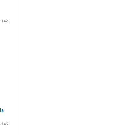
-142
la
-146