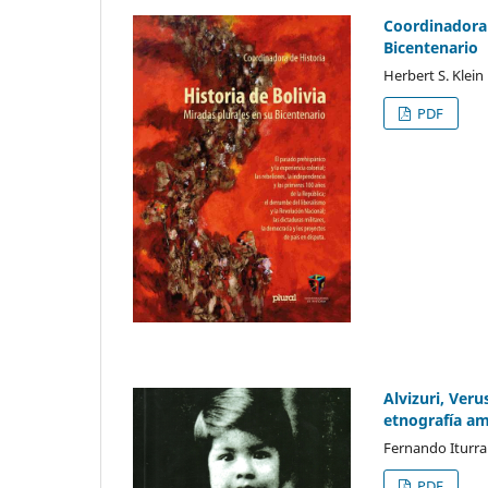
Coordinadora d
Bicentenario
Herbert S. Klein
PDF
Alvizuri, Ver
etnografía am
Fernando Iturra
PDF