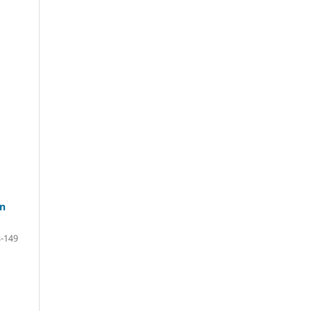
on
-149