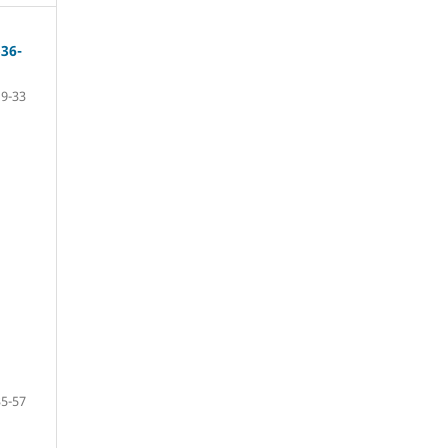
536-
9-33
35-57