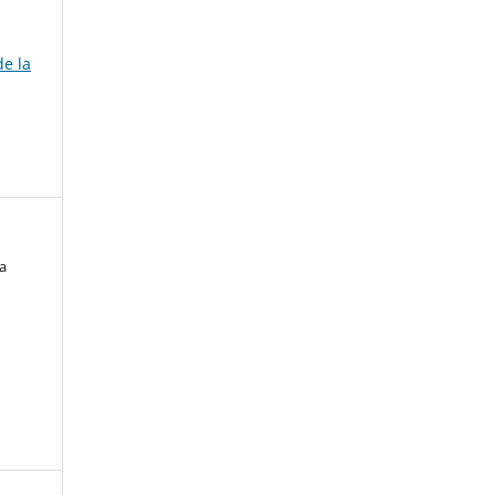
de la
a