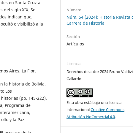
entes en Santa Cruz a
 del siglo XIX. Se
Número
dos indican que,
Núm. 54 (2024): Historia Revista 
Carrera de Historia
cultó o visibilizó a la
Sección
Artículos
Licencia
nos Aires. La Flor.
Derechos de autor 2024 Bruno Valdivi
Gallardo
 la historia de Bolivia.
o: Los
istorias (pp. 145-222).
Esta obra está bajo una licencia
ra, Programa de
internacional
Creative Commons
 Interamericana,
Atribución-NoComercial 4.0
.
llo y la Paz.
 El proceso de la