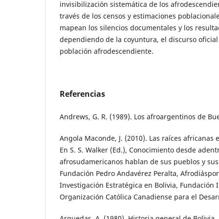
invisibilización sistemática de los afrodescendi
través de los censos y estimaciones poblacionales
mapean los silencios documentales y los resulta
dependiendo de la coyuntura, el discurso oficial o
población afrodescendiente.
Referencias
Andrews, G. R. (1989). Los afroargentinos de Bue
Angola Maconde, J. (2010). Las raíces africanas en
En S. S. Walker (Ed.), Conocimiento desde adentr
afrosudamericanos hablan de sus pueblos y sus h
Fundación Pedro Andavérez Peralta, Afrodiáspo
Investigación Estratégica en Bolivia, Fundación
Organización Católica Canadiense para el Desarro
Arguedas, A. (1980). Historia general de Bolivia.