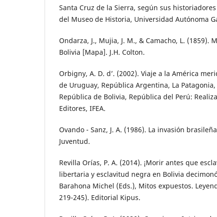
Santa Cruz de la Sierra, según sus historiadores 
del Museo de Historia, Universidad Autónoma G
Ondarza, J., Mujia, J. M., & Camacho, L. (1859).
Bolivia [Mapa]. J.H. Colton.
Orbigny, A. D. d’. (2002). Viaje a la América meri
de Uruguay, República Argentina, La Patagonia, 
República de Bolivia, República del Perú: Realiz
Editores, IFEA.
Ovando - Sanz, J. A. (1986). La invasión brasileña
Juventud.
Revilla Orías, P. A. (2014). ¡Morir antes que escl
libertaria y esclavitud negra en Bolivia decimonó
Barahona Michel (Eds.), Mitos expuestos. Leyenda
219-245). Editorial Kipus.