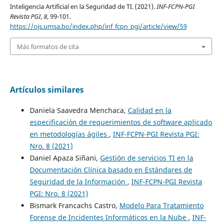
Inteligencia Artificial en la Seguridad de TI. (2021).
INF-FCPN-PGI
Revista PGI
,
8
, 99-101.
https://ojs.umsa.bo/index.php/inf_fcpn_pgi/article/view/59
Más formatos de cita
Artículos similares
Daniela Saavedra Menchaca,
Calidad en la
especificación de requerimientos de software aplicado
en metodologías ágiles
,
INF-FCPN-PGI Revista PGI:
Nro. 8 (2021)
Daniel Apaza Siñani,
Gestión de servicios TI en la
Documentación Clínica basado en Estándares de
Seguridad de la Información
,
INF-FCPN-PGI Revista
PGI: Nro. 8 (2021)
Bismark Francachs Castro,
Modelo Para Tratamiento
Forense de Incidentes Informáticos en la Nube
,
INF-