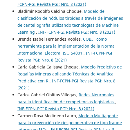
FCPN-PGI Revista PGI: Nro. 8 (2021)
Bladimir Rodolfo Calcina Choque,
Modelo de
clasificación de nódulos tiroides a través de imágenes
de centellografía utilizando tecnologías de Machine
Learning
,
INF-FCPN-PGI Revista PGI: Nro. 8 (2021)
Brenda Isabel Fernández Robles,
COBIT como
herramienta para la implementación de la Norma
Internacional Electoral ISO 54001
,
INF-FCPN-PGI
Revista PGI: Nro. 8 (2021)
Carla Gabriela Calisaya Choque,
Modelo Predictivo de
Regalías Mineras aplicando Técnicas de Analítica
Predictiva con R
,
INF-FCPN-PGI Revista PGI: Nro. 8
(2021)
Carlos Gabriel Oblitas Villegas,
Redes Neuronales
para la identificación de competencias legisladas
,
INF-FCPN-PGI Revista PGI: Nro. 8 (2021)
Carmen Rosa Mollinedo Laura,
Modelo Multiagente
para la prevención de riesgo operativo de tipo fraude
interno en IFDs
,
INF-FCPN-PGI Revista PGI: Nro. 8