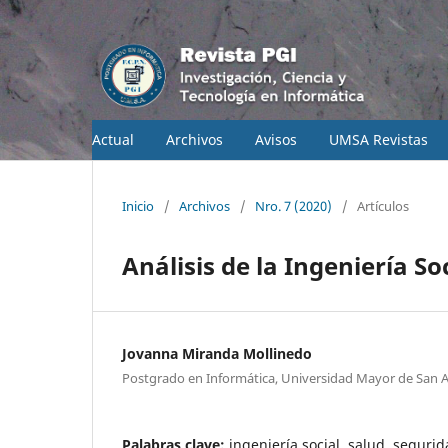
Actual
Archivos
Avisos
UMSA Revistas
Inicio
/
Archivos
/
Nro. 7 (2020)
/
Artículos
Análisis de la Ingeniería So
Jovanna Miranda Mollinedo
Postgrado en Informática, Universidad Mayor de San 
Palabras clave:
ingeniería social, salud, segurid