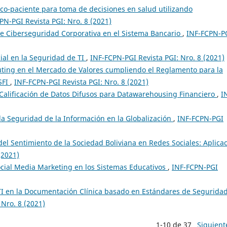
o-paciente para toma de decisiones en salud utilizando
PN-PGI Revista PGI: Nro. 8 (2021)
e Ciberseguridad Corporativa en el Sistema Bancario
,
INF-FCPN-P
icial en la Seguridad de TI
,
INF-FCPN-PGI Revista PGI: Nro. 8 (2021)
ing en el Mercado de Valores cumpliendo el Reglamento para la
SFI
,
INF-FCPN-PGI Revista PGI: Nro. 8 (2021)
Calificación de Datos Difusos para Datawarehousing Financiero
,
I
 la Seguridad de la Información en la Globalización
,
INF-FCPN-PGI
el Sentimiento de la Sociedad Boliviana en Redes Sociales: Aplica
(2021)
cial Media Marketing en los Sistemas Educativos
,
INF-FCPN-PGI
 TI en la Documentación Clínica basado en Estándares de Segurida
 Nro. 8 (2021)
1-10 de 37
Siguient