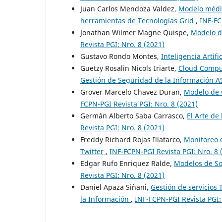
Juan Carlos Mendoza Valdez,
Modelo médic
herramientas de Tecnologías Grid
,
INF-FC
Jonathan Wilmer Magne Quispe,
Modelo d
Revista PGI: Nro. 8 (2021)
Gustavo Rondo Montes,
Inteligencia Artif
Guetzy Rosalin Nicols Iriarte,
Cloud Comput
Gestión de Seguridad de la Información A
Grover Marcelo Chavez Duran,
Modelo de 
FCPN-PGI Revista PGI: Nro. 8 (2021)
Germán Alberto Saba Carrasco,
El Arte de
Revista PGI: Nro. 8 (2021)
Freddy Richard Rojas Illatarco,
Monitoreo d
Twitter
,
INF-FCPN-PGI Revista PGI: Nro. 8 
Edgar Rufo Enriquez Ralde,
Modelos de So
Revista PGI: Nro. 8 (2021)
Daniel Apaza Siñani,
Gestión de servicios
la Información
,
INF-FCPN-PGI Revista PGI: