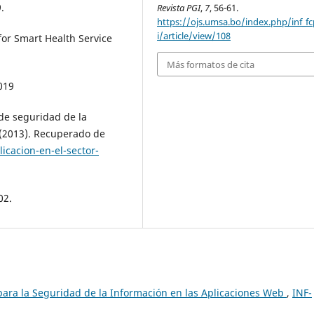
.
Revista PGI
,
7
, 56-61.
https://ojs.umsa.bo/index.php/inf_f
i/article/view/108
for Smart Health Service
Más formatos de cita
019
de seguridad de la
 (2013). Recuperado de
cacion-en-el-sector-
02.
ara la Seguridad de la Información en las Aplicaciones Web
,
INF-