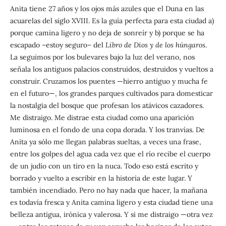
Anita tiene 27 años y los ojos más azules que el Duna en las
acuarelas del siglo XVIII. Es la guía perfecta para esta ciudad a)
porque camina ligero y no deja de sonreír y b) porque se ha
escapado –estoy seguro– del
Libro de Dios y de los húngaros
.
La seguimos por los bulevares bajo la luz del verano, nos
señala los antiguos palacios construidos, destruidos y vueltos a
construir. Cruzamos los puentes —hierro antiguo y mucha fe
en el futuro—, los grandes parques cultivados para domesticar
la nostalgia del bosque que profesan los atávicos cazadores.
Me distraigo. Me distrae esta ciudad como una aparición
luminosa en el fondo de una copa dorada. Y los tranvías. De
Anita ya sólo me llegan palabras sueltas, a veces una frase,
entre los golpes del agua cada vez que el río recibe el cuerpo
de un judío con un tiro en la nuca. Todo eso está escrito y
borrado y vuelto a escribir en la historia de este lugar. Y
también incendiado. Pero no hay nada que hacer, la mañana
es todavía fresca y Anita camina ligero y esta ciudad tiene una
belleza antigua, irónica y valerosa. Y si me distraigo —otra vez