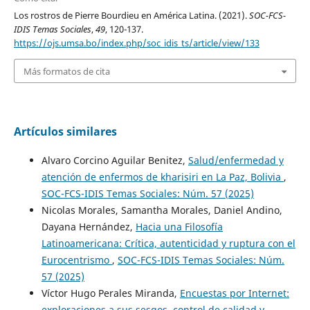
Los rostros de Pierre Bourdieu en América Latina. (2021).
SOC-FCS-
IDIS Temas Sociales
,
49
, 120-137.
https://ojs.umsa.bo/index.php/soc_idis_ts/article/view/133
Más formatos de cita
Artículos similares
Alvaro Corcino Aguilar Benitez,
Salud/enfermedad y
atención de enfermos de kharisiri en La Paz, Bolivia
,
SOC-FCS-IDIS Temas Sociales: Núm. 57 (2025)
Nicolas Morales, Samantha Morales, Daniel Andino,
Dayana Hernández,
Hacia una Filosofía
Latinoamericana: Crítica, autenticidad y ruptura con el
Eurocentrismo
,
SOC-FCS-IDIS Temas Sociales: Núm.
57 (2025)
Víctor Hugo Perales Miranda,
Encuestas por Internet:
exploraciones a sus sesgos, control de calidad y