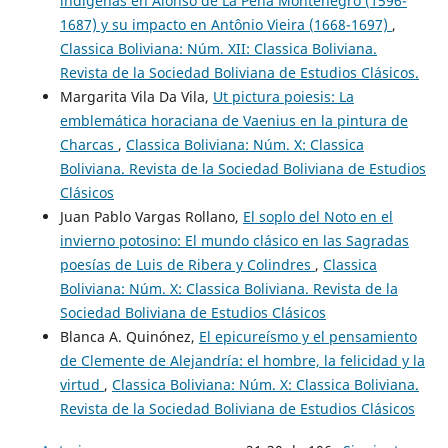
indígenas en Alonso de La Peña Montenegro (1596-
1687) y su impacto en Antônio Vieira (1668-1697)
,
Classica Boliviana: Núm. XII: Classica Boliviana.
Revista de la Sociedad Boliviana de Estudios Clásicos.
Margarita Vila Da Vila,
Ut pictura poiesis: La
emblemática horaciana de Vaenius en la pintura de
Charcas
,
Classica Boliviana: Núm. X: Classica
Boliviana. Revista de la Sociedad Boliviana de Estudios
Clásicos
Juan Pablo Vargas Rollano,
El soplo del Noto en el
invierno potosino: El mundo clásico en las Sagradas
poesías de Luis de Ribera y Colindres
,
Classica
Boliviana: Núm. X: Classica Boliviana. Revista de la
Sociedad Boliviana de Estudios Clásicos
Blanca A. Quinónez,
El epicureísmo y el pensamiento
de Clemente de Alejandría: el hombre, la felicidad y la
virtud
,
Classica Boliviana: Núm. X: Classica Boliviana.
Revista de la Sociedad Boliviana de Estudios Clásicos