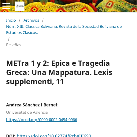
Inicio
/
Archivos
/
Núm. XIII: Classica Boliviana. Revista de la Sociedad Boliviana de
Estudios Clásicos.
/
Reseñas
METra 1 y 2: Epica e Tragedia
Greca: Una Mappatura. Lexis
supplementi, 11
Andrea Sánchez i Bernet
Universitat de València
https://orcid.org/0000-0002-0454-0966
DOI:
https://doi.org/10.62774/RcbXIII690