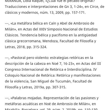
MIRANDA, Lidia Raquel, «¿Cuál fue el pecado original?
Traducciones e interpretaciones de Gn 3, 1-24», en Circe, de
clásicos y modernos, núm. 13, 2009, pp. 157-171.
---, «La metáfora bélica en Caín y Abel de Ambrosio de
Milán», en Actas del XXIV Simposio Nacional de Estudios
Clásicos. Tendencia bélica y pacifismo en la antigüedad
clásica grecorromana, Mendoza, Facultad de Filosofía y
Letras, 2018, pp. 315-324.
---, «Pastoral pero violento: estrategias retóricas en la
descripción de la cabeza en Noé 7, 16-23», en Actas del III
Congreso Internacional de Retórica e Interdisciplina. IV
Coloquio Nacional de Retórica: Retórica y manifestaciones
de la violencia, San Miguel de Tucumán, Facultad de
Filosofía y Letras, 2019a, pp. 307-315.
---, «Palabras mojadas. Representación de las pasiones y
metáforas acuáticas en Noé de Ambrosio de Milán», en
Mirabilia, Barcelona, vol. 29, núm. 2, 2019b, pp. 110-130.