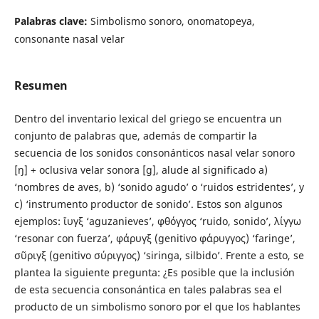
Palabras clave:
Simbolismo sonoro, onomatopeya,
consonante nasal velar
Resumen
Dentro del inventario lexical del griego se encuentra un
conjunto de palabras que, además de compartir la
secuencia de los sonidos consonánticos nasal velar sonoro
[ŋ] + oclusiva velar sonora [g], alude al significado a)
‘nombres de aves, b) ‘sonido agudo’ o ‘ruidos estridentes’, y
c) ‘instrumento productor de sonido’. Estos son algunos
ejemplos: ἴυγξ ‘aguzanieves’, φθόγγος ‘ruido, sonido’, λίγγω
‘resonar con fuerza’, φάρυγξ (genitivo φάρυγγος) ‘faringe’,
σῦριγξ (genitivo σύριγγος) ‘siringa, silbido’. Frente a esto, se
plantea la siguiente pregunta: ¿Es posible que la inclusión
de esta secuencia consonántica en tales palabras sea el
producto de un simbolismo sonoro por el que los hablantes