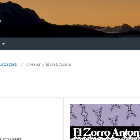
e
 Urzagasti
/
Dossier / Investigación
us urzagasti