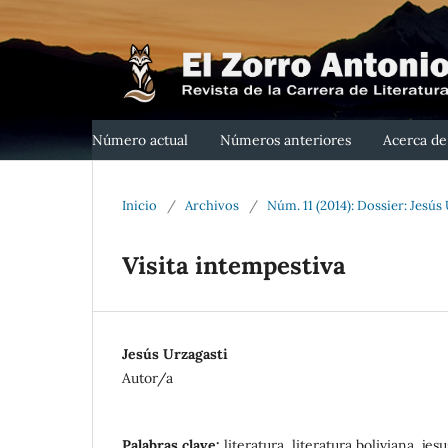
Número actual
Números anteriores
Acerca d
Inicio
/
Archivos
/
Núm. 11 (2014): Dossier: Jesús
Visita intempestiva
Jesús Urzagasti
Autor/a
Palabras clave:
literatura, literatura boliviana, jes