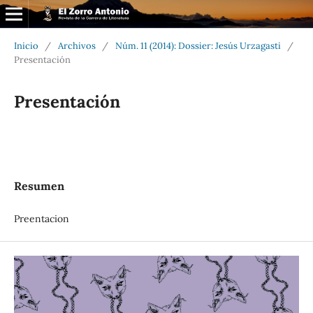
Inicio
/
Archivos
/
Núm. 11 (2014): Dossier: Jesús Urzagasti
/
Presentación
Presentación
Resumen
Preentacion