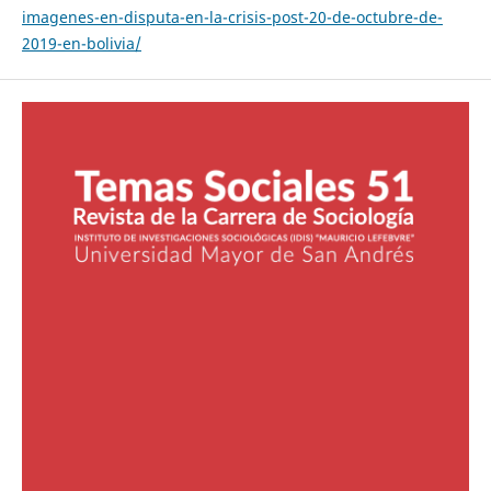
imagenes-en-disputa-en-la-crisis-post-20-de-octubre-de-
2019-en-bolivia/