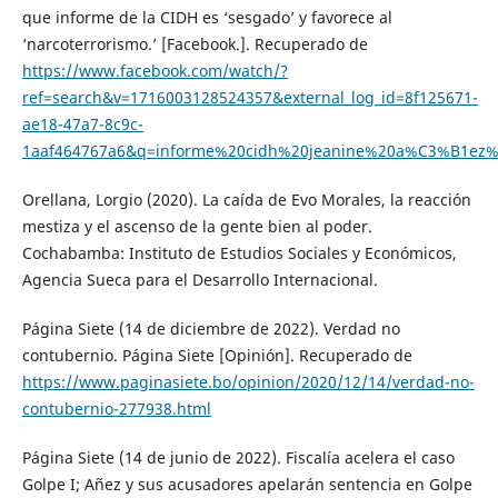
que informe de la CIDH es ‘sesgado’ y favorece al
‘narcoterrorismo.’ [Facebook.]. Recuperado de
https://www.facebook.com/watch/?
ref=search&v=1716003128524357&external_log_id=8f125671-
ae18-47a7-8c9c-
1aaf464767a6&q=informe%20cidh%20jeanine%20a%C3%B1ez%
Orellana, Lorgio (2020). La caída de Evo Morales, la reacción
mestiza y el ascenso de la gente bien al poder.
Cochabamba: Instituto de Estudios Sociales y Económicos,
Agencia Sueca para el Desarrollo Internacional.
Página Siete (14 de diciembre de 2022). Verdad no
contubernio. Página Siete [Opinión]. Recuperado de
https://www.paginasiete.bo/opinion/2020/12/14/verdad-no-
contubernio-277938.html
Página Siete (14 de junio de 2022). Fiscalía acelera el caso
Golpe I; Añez y sus acusadores apelarán sentencia en Golpe