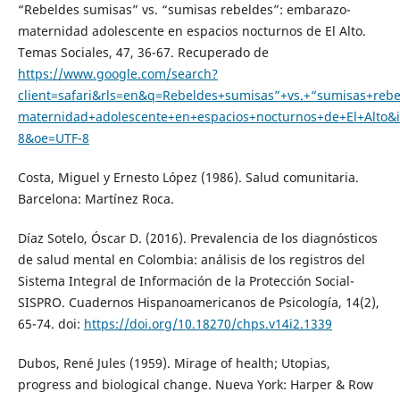
“Rebeldes sumisas” vs. “sumisas rebeldes”: embarazo-
maternidad adolescente en espacios nocturnos de El Alto.
Temas Sociales, 47, 36-67. Recuperado de
https://www.google.com/search?
client=safari&rls=en&q=Rebeldes+sumisas”+vs.+“sumisas+re
maternidad+adolescente+en+espacios+nocturnos+de+El+Alto&
8&oe=UTF-8
Costa, Miguel y Ernesto López (1986). Salud comunitaria.
Barcelona: Martínez Roca.
Díaz Sotelo, Óscar D. (2016). Prevalencia de los diagnósticos
de salud mental en Colombia: análisis de los registros del
Sistema Integral de Información de la Protección Social-
SISPRO. Cuadernos Hispanoamericanos de Psicología, 14(2),
65-74. doi:
https://doi.org/10.18270/chps.v14i2.1339
Dubos, René Jules (1959). Mirage of health; Utopias,
progress and biological change. Nueva York: Harper & Row