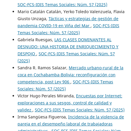
SOC-FCS-IDIS Temas Sociales: Núm. 57 (2025)
Mario Catalán Catalán, Yerko Toledo Valenzuela, Flavia
Giusto Unzaga,
Tácticas y estrategias de gestión de
pandemia COVID-19 en Viña del Mar
,
SOC-FCS-IDIS
Temas Sociales: Núm. 57 (2025)
Gabriela Ruesgas,
LAS CLASES DOMINANTES AL
DESNUDO: UNA HISTORIA DE ENRIQUECIMIENTO Y
DESPOJO
,
SOC-FCS-IDIS Temas Sociales: Núm. 57
(2025)
Sandra R. Ramos Salazar,
Mercado urbano-rural de la
coca en Cochabamba-Bolivia: reconfiguración con
competencia, post Ley 906
,
SOC-FCS-IDIS Temas
Sociales: Núm. 57 (2025)
Víctor Hugo Perales Miranda,
Encuestas por Internet:
exploraciones a sus sesgos, control de calidad y
validez
,
SOC-FCS-IDIS Temas Sociales: Núm. 57 (2025)
Irma Sangüesa Figueroa,
Incidencia de la violencia de
pareja en el desempeño laboral de trabajadoras
administrativas
,
SOC-FCS-IDIS Temas Sociales: Núm.