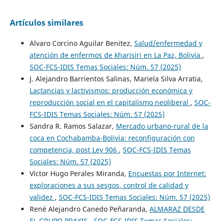
Artículos similares
Alvaro Corcino Aguilar Benitez,
Salud/enfermedad y
atención de enfermos de kharisiri en La Paz, Bolivia
,
SOC-FCS-IDIS Temas Sociales: Núm. 57 (2025)
J. Alejandro Barrientos Salinas, Mariela Silva Arratia,
Lactancias y lactivismos: producción económica y
reproducción social en el capitalismo neoliberal
,
SOC-
FCS-IDIS Temas Sociales: Núm. 57 (2025)
Sandra R. Ramos Salazar,
Mercado urbano-rural de la
coca en Cochabamba-Bolivia: reconfiguración con
competencia, post Ley 906
,
SOC-FCS-IDIS Temas
Sociales: Núm. 57 (2025)
Víctor Hugo Perales Miranda,
Encuestas por Internet:
exploraciones a sus sesgos, control de calidad y
validez
,
SOC-FCS-IDIS Temas Sociales: Núm. 57 (2025)
René Alejandro Canedo Peñaranda,
ALMARAZ DESDE
EL GRUPO PRAXIS
,
SOC-FCS-IDIS Temas Sociales: