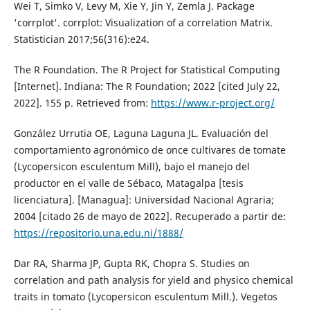
Wei T, Simko V, Levy M, Xie Y, Jin Y, Zemla J. Package
'corrplot'. corrplot: Visualization of a correlation Matrix.
Statistician 2017;56(316):e24.
The R Foundation. The R Project for Statistical Computing
[Internet]. Indiana: The R Foundation; 2022 [cited July 22,
2022]. 155 p. Retrieved from:
https://www.r-project.org/
González Urrutia OE, Laguna Laguna JL. Evaluación del
comportamiento agronómico de once cultivares de tomate
(Lycopersicon esculentum Mill), bajo el manejo del
productor en el valle de Sébaco, Matagalpa [tesis
licenciatura]. [Managua]: Universidad Nacional Agraria;
2004 [citado 26 de mayo de 2022]. Recuperado a partir de:
https://repositorio.una.edu.ni/1888/
Dar RA, Sharma JP, Gupta RK, Chopra S. Studies on
correlation and path analysis for yield and physico chemical
traits in tomato (Lycopersicon esculentum Mill.). Vegetos