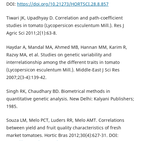
DOI:
https://doi.org/10.21273/HORTSCI.28.8.857
Tiwari JK, Upadhyay D. Correlation and path-coefficient
studies in tomato (Lycopersicon esculentum Mill.). Res J
Agric Sci 2011;2(1):63-8.
Haydar A, Mandal MA, Ahmed MB, Hannan MM, Karim R,
Razvy MA, et al. Studies on genetic variability and
interrelationship among the different traits in tomato
(Lycopersicon esculentum Mill.). Middle-East J Sci Res
2007;2(3-4):139-42.
Singh RK, Chaudhary BD. Biometrical methods in
quantitative genetic analysis. New Delhi: Kalyani Publishers;
1985.
Souza LM, Melo PCT, Luders RR, Melo AMT. Correlations
between yield and fruit quality characteristics of fresh
market tomatoes. Hortic Bras 2012;30(4):627-31. DOI: