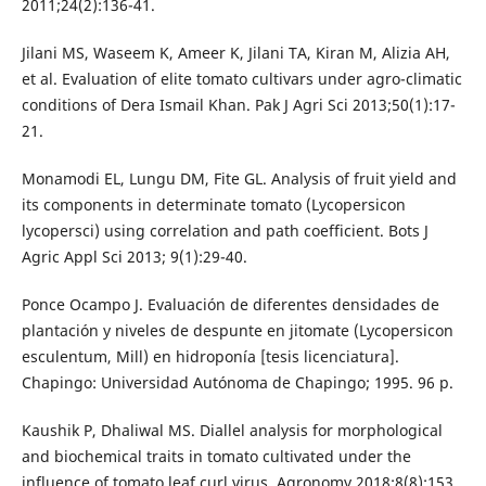
2011;24(2):136-41.
Jilani MS, Waseem K, Ameer K, Jilani TA, Kiran M, Alizia AH,
et al. Evaluation of elite tomato cultivars under agro-climatic
conditions of Dera Ismail Khan. Pak J Agri Sci 2013;50(1):17-
21.
Monamodi EL, Lungu DM, Fite GL. Analysis of fruit yield and
its components in determinate tomato (Lycopersicon
lycopersci) using correlation and path coefficient. Bots J
Agric Appl Sci 2013; 9(1):29-40.
Ponce Ocampo J. Evaluación de diferentes densidades de
plantación y niveles de despunte en jitomate (Lycopersicon
esculentum, Mill) en hidroponía [tesis licenciatura].
Chapingo: Universidad Autónoma de Chapingo; 1995. 96 p.
Kaushik P, Dhaliwal MS. Diallel analysis for morphological
and biochemical traits in tomato cultivated under the
influence of tomato leaf curl virus. Agronomy 2018;8(8):153.