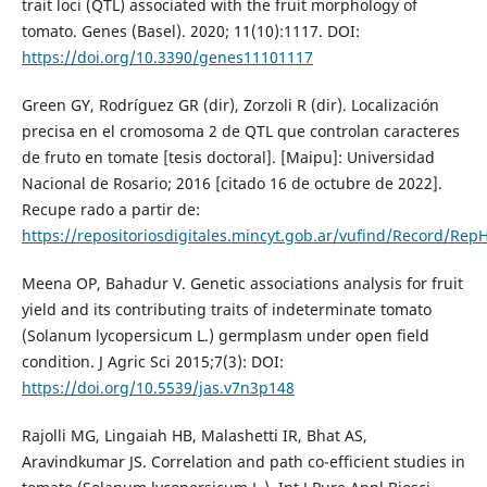
trait loci (QTL) associated with the fruit morphology of
tomato. Genes (Basel). 2020; 11(10):1117. DOI:
https://doi.org/10.3390/genes11101117
Green GY, Rodríguez GR (dir), Zorzoli R (dir). Localización
precisa en el cromosoma 2 de QTL que controlan caracteres
de fruto en tomate [tesis doctoral]. [Maipu]: Universidad
Nacional de Rosario; 2016 [citado 16 de octubre de 2022].
Recupe rado a partir de:
https://repositoriosdigitales.mincyt.gob.ar/vufind/Record/
Meena OP, Bahadur V. Genetic associations analysis for fruit
yield and its contributing traits of indeterminate tomato
(Solanum lycopersicum L.) germplasm under open field
condition. J Agric Sci 2015;7(3): DOI:
https://doi.org/10.5539/jas.v7n3p148
Rajolli MG, Lingaiah HB, Malashetti IR, Bhat AS,
Aravindkumar JS. Correlation and path co-efficient studies in