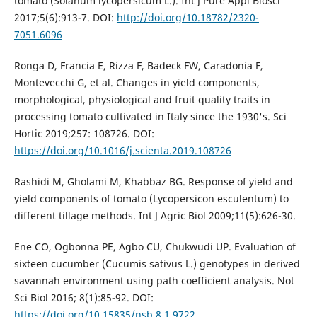
tomato (Solanum lycopersicum L.). Int J Pure Appl Biosci
2017;5(6):913-7. DOI:
http://doi.org/10.18782/2320-
7051.6096
Ronga D, Francia E, Rizza F, Badeck FW, Caradonia F,
Montevecchi G, et al. Changes in yield components,
morphological, physiological and fruit quality traits in
processing tomato cultivated in Italy since the 1930's. Sci
Hortic 2019;257: 108726. DOI:
https://doi.org/10.1016/j.scienta.2019.108726
Rashidi M, Gholami M, Khabbaz BG. Response of yield and
yield components of tomato (Lycopersicon esculentum) to
different tillage methods. Int J Agric Biol 2009;11(5):626-30.
Ene CO, Ogbonna PE, Agbo CU, Chukwudi UP. Evaluation of
sixteen cucumber (Cucumis sativus L.) genotypes in derived
savannah environment using path coefficient analysis. Not
Sci Biol 2016; 8(1):85-92. DOI:
https://doi.org/10.15835/nsb.8.1.9722