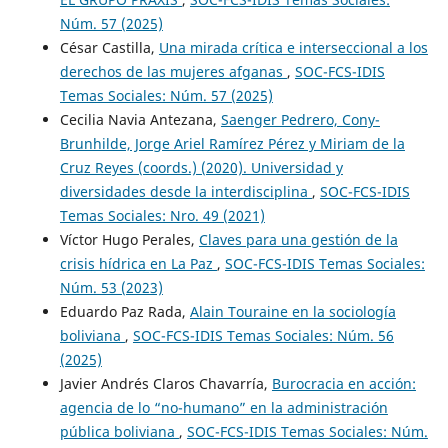
Núm. 57 (2025)
César Castilla,
Una mirada crítica e interseccional a los
derechos de las mujeres afganas
,
SOC-FCS-IDIS
Temas Sociales: Núm. 57 (2025)
Cecilia Navia Antezana,
Saenger Pedrero, Cony-
Brunhilde, Jorge Ariel Ramírez Pérez y Miriam de la
Cruz Reyes (coords.) (2020). Universidad y
diversidades desde la interdisciplina
,
SOC-FCS-IDIS
Temas Sociales: Nro. 49 (2021)
Víctor Hugo Perales,
Claves para una gestión de la
crisis hídrica en La Paz
,
SOC-FCS-IDIS Temas Sociales:
Núm. 53 (2023)
Eduardo Paz Rada,
Alain Touraine en la sociología
boliviana
,
SOC-FCS-IDIS Temas Sociales: Núm. 56
(2025)
Javier Andrés Claros Chavarría,
Burocracia en acción:
agencia de lo “no-humano” en la administración
pública boliviana
,
SOC-FCS-IDIS Temas Sociales: Núm.