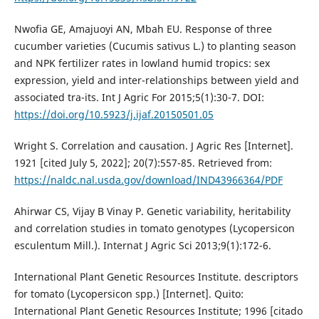
Nwofia GE, Amajuoyi AN, Mbah EU. Response of three
cucumber varieties (Cucumis sativus L.) to planting season
and NPK fertilizer rates in lowland humid tropics: sex
expression, yield and inter-relationships between yield and
associated tra-its. Int J Agric For 2015;5(1):30-7. DOI:
https://doi.org/10.5923/j.ijaf.20150501.05
Wright S. Correlation and causation. J Agric Res [Internet].
1921 [cited July 5, 2022]; 20(7):557-85. Retrieved from:
https://naldc.nal.usda.gov/download/IND43966364/PDF
Ahirwar CS, Vijay B Vinay P. Genetic variability, heritability
and correlation studies in tomato genotypes (Lycopersicon
esculentum Mill.). Internat J Agric Sci 2013;9(1):172-6.
International Plant Genetic Resources Institute. descriptors
for tomato (Lycopersicon spp.) [Internet]. Quito:
International Plant Genetic Resources Institute; 1996 [citado