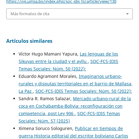
https://ojs.umsa.bo/index.php/soc_idis_ts/article/view/130
Más formatos de cita
Artículos similares
Víctor Hugo Mamani Yapura,
Las lenguas de los
Sikuyas entre la ciudad y el ayllu
,
SOC-FCS-IDIS
Temas Sociales: Núm. 50 (2022):
Eduardo Agramont Morales,
Imaginarios urbano-
rurales y disputas territoriales en el barrio de Mallasa,
La Paz
,
SOC-FCS-IDIS Temas Sociales: Núm. 50 (2022):
Sandra R. Ramos Salazar,
Mercado urbano-rural de la
coca en Cochabamba-Bolivia: reconfiguración con
competencia, post Ley 906
,
SOC-FCS-IDIS Temas
Sociales: Núm. 57 (2025)
Ximena Soruco Sologuren,
Publicar en tiempos de
guerra Historia editorial del escritor boliviano Carlos