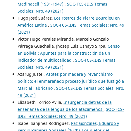
Medinaceli (1931-1947)
,
SOC-FCS-IDIS Temas
Sociales: Nro. 49 (2021)
Hugo José Suárez,
Los rostros de Pierre Bourdieu en
América Latina
,
SOC-FCS-IDIS Temas Sociales: Nro. 49
(2021)
Víctor Hugo Perales Miranda, Marcelo Gonzalo
Párraga Guachalla, Jhosep Luis Usnayo Sirpa,
Censo
en Bolivia : Apuntes para la construcción de un
indicador de multilocalidad
,
SOC-FCS-IDIS Temas
Sociales: Nro. 49 (2021)
Azarug Justel,
Azotes por madera y revanchismo
político: el enmarañado proceso jurídico que fustigó a
Marcial Fabricano
,
SOC-FCS-IDIS Temas Sociales: Nro.
49 (2021)
Elizabeth Torrico Ávila,
Insurgencia detrás de la
enseñanza de la lengua de los atacameños
,
SOC-FCS-
IDIS Temas Sociales: Nro. 49 (2021)
Isabel Sanjines Rodríguez,
Paz Gonzales, Eduardo y
Sergio Ramírez Gonzales (2020). Los nietos del