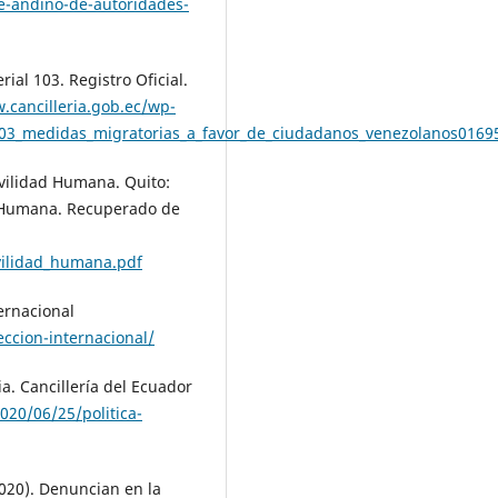
e-andino-de-autoridades-
rial 103. Registro Oficial.
.cancilleria.gob.ec/wp-
103_medidas_migratorias_a_favor_de_ciudadanos_venezolanos016
ovilidad Humana. Quito:
d Humana. Recuperado de
vilidad_humana.pdf
ternacional
eccion-internacional/
ia. Cancillería del Ecuador
020/06/25/politica-
020). Denuncian en la