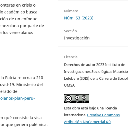
onteras en crisis o
Número
ulo académico busca
Núm. 53 (2023)
pción de un enfoque
 venezolana por parte de
Sección
a los venezolanos
Investigación
Licencia
Derechos de autor 2023 Instituto de
Investigaciones Sociológicas Maurici
 la Patria retorna a 210
Lefebvre (IDIS) de la Carrera de Sociol
vid-19. Ministerio del
UMSA
perado de
olanos-plan-peru-
Esta obra está bajo una licencia
internacional
Creative Commons
n qué consiste la visa
Atribución-NoComercial 4.0
.
por qué genera polémica.