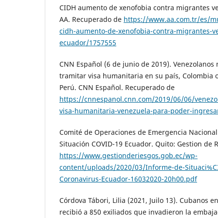
CIDH aumento de xenofobia contra migrantes v
AA. Recuperado de
https://www.aa.com.tr/es/m
cidh-aumento-de-xenofobia-contra-migrantes-v
ecuador/1757555
CNN Español (6 de junio de 2019). Venezolanos 
tramitar visa humanitaria en su país, Colombia 
Perú. CNN Español. Recuperado de
https://cnnespanol.cnn.com/2019/06/06/venezo
visa-humanitaria-venezuela-para-poder-ingresa
Comité de Operaciones de Emergencia Nacional 
Situación COVID-19 Ecuador. Quito: Gestion de 
https://www.gestionderiesgos.gob.ec/wp-
content/uploads/2020/03/Informe-de-Situaci%
Coronavirus-Ecuador-16032020-20h00.pdf
Córdova Tábori, Lilia (2021, Juilo 13). Cubanos e
recibió a 850 exiliados que invadieron la embaja