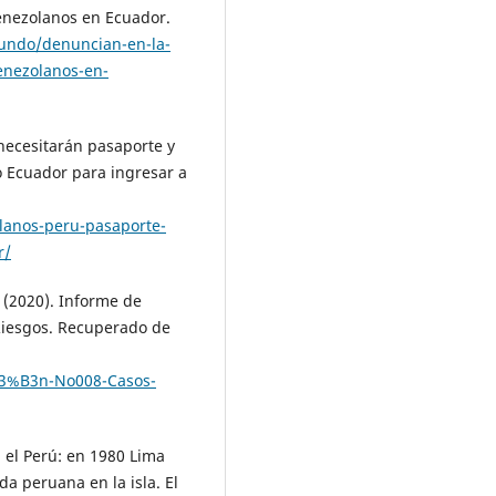
enezolanos en Ecuador.
undo/denuncian-en-la-
enezolanos-en-
necesitarán pasaporte y
o Ecuador para ingresar a
lanos-peru-pasaporte-
r/
(2020). Informe de
Riesgos. Recuperado de
C3%B3n-No008-Casos-
n el Perú: en 1980 Lima
da peruana en la isla. El