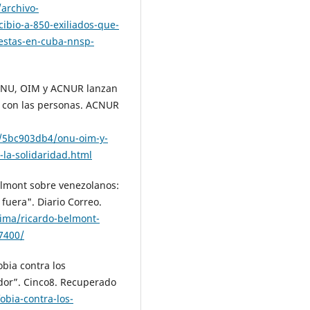
/archivo-
ibio-a-850-exiliados-que-
testas-en-cuba-nnsp-
. ONU, OIM y ACNUR lanzan
d con las personas. ACNUR
0/5bc903db4/onu-oim-y-
la-solidaridad.html
elmont sobre venezolanos:
fuera". Diario Correo.
lima/ricardo-belmont-
7400/
obia contra los
dor”. Cinco8. Recuperado
bia-contra-los-