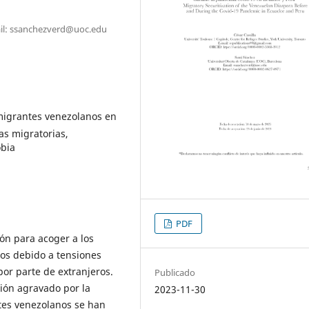
ail: ssanchezverd@uoc.edu
migrantes venezolanos en
as migratorias,
obia
PDF
ón para acoger a los
os debido a tensiones
por parte de extranjeros.
Publicado
ción agravado por la
2023-11-30
tes venezolanos se han