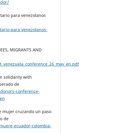
ador/
tario para venezolanos
ario-para-venezolanos-
GEES, MIGRANTS AND
eet_venezuela_conference_26_may_en.pdf
 solidarity with
perado de
-donors-conference-
_en
re mujer cruzando un paso
do de
-muere-ecuador-colombia-