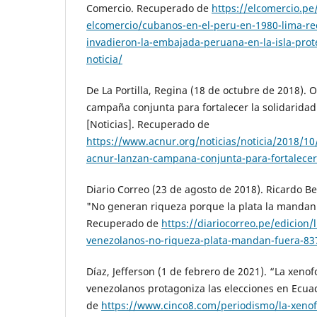
Comercio. Recuperado de
https://elcomercio.pe
elcomercio/cubanos-en-el-peru-en-1980-lima-rec
invadieron-la-embajada-peruana-en-la-isla-pro
noticia/
De La Portilla, Regina (18 de octubre de 2018)
campaña conjunta para fortalecer la solidarida
[Noticias]. Recuperado de
https://www.acnur.org/noticias/noticia/2018/1
acnur-lanzan-campana-conjunta-para-fortalecer-
Diario Correo (23 de agosto de 2018). Ricardo B
"No generan riqueza porque la plata la mandan 
Recuperado de
https://diariocorreo.pe/edicion/
venezolanos-no-riqueza-plata-mandan-fuera-83
Díaz, Jefferson (1 de febrero de 2021). “La xenof
venezolanos protagoniza las elecciones en Ecua
de
https://www.cinco8.com/periodismo/la-xenofo