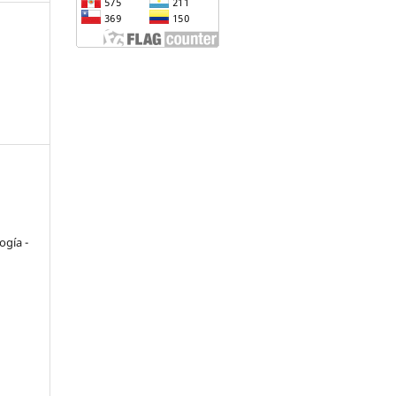
o
ogía -