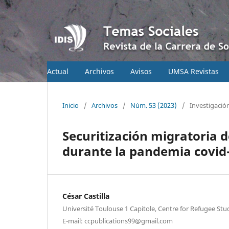
Actual
Archivos
Avisos
UMSA Revistas
Inicio
/
Archivos
/
Núm. 53 (2023)
/
Investigació
Securitización migratoria 
durante la pandemia covid
César Castilla
Université Toulouse 1 Capitole, Centre for Refugee Stu
E-mail: ccpublications99@gmail.com