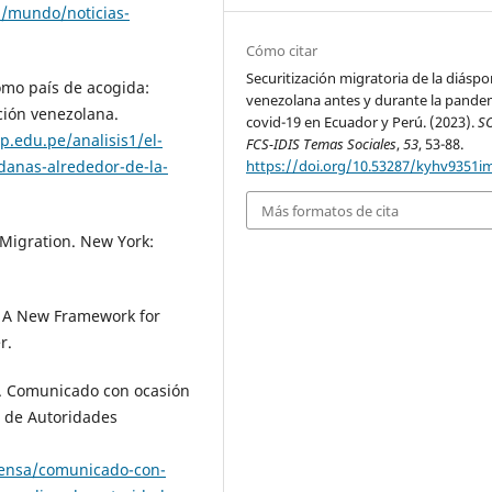
/mundo/noticias-
Cómo citar
Securitización migratoria de la diáspo
como país de acogida:
venezolana antes y durante la pande
ción venezolana.
covid-19 en Ecuador y Perú. (2023).
S
p.edu.pe/analisis1/el-
FCS-IDIS Temas Sociales
,
53
, 53-88.
danas-alrededor-de-la-
https://doi.org/10.53287/kyhv9351i
Más formatos de cita
 Migration. New York:
y: A New Framework for
r.
. Comunicado con ocasión
 de Autoridades
ensa/comunicado-con-