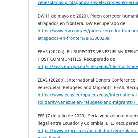
venezolanos-protagoniza-las-elecciones-en-ecu
DW (1 de mayo de 2020). Piden corredor humani
atrapados en frontera. DW Recuperado de
https://www.dw.com/es/piden-corredor-humanit
atrapados-en-frontera/a-53300208
EEAS (2020a). EU SUPPORTS VENEZUELAN REFU
HOST COMMUNITIES. Recuperado de
https://eeas.europa.eu/sites/eeas/files/factsh
EEAS (2020b). International Donors Conference in
Venezuelan Refugees and Migrants. EEAS. Recu
https://www.eeas.europa.eu/eeas/international
solidarity-venezuelan-refugees-and-migrants-1
EFE (7 de julio de 2020). Sería venezolana: mue
ilegal entre Ecuador y Colombia. EFE. Recupera
https://www.expreso.ec/actualidad/venezolana
paso-ilegal-