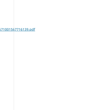
9571001567716139.pdf