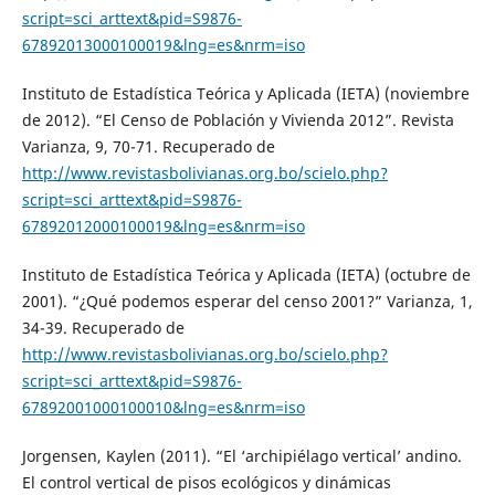
script=sci_arttext&pid=S9876-
67892013000100019&lng=es&nrm=iso
Instituto de Estadística Teórica y Aplicada (IETA) (noviembre
de 2012). “El Censo de Población y Vivienda 2012”. Revista
Varianza, 9, 70-71. Recuperado de
http://www.revistasbolivianas.org.bo/scielo.php?
script=sci_arttext&pid=S9876-
67892012000100019&lng=es&nrm=iso
Instituto de Estadística Teórica y Aplicada (IETA) (octubre de
2001). “¿Qué podemos esperar del censo 2001?” Varianza, 1,
34-39. Recuperado de
http://www.revistasbolivianas.org.bo/scielo.php?
script=sci_arttext&pid=S9876-
67892001000100010&lng=es&nrm=iso
Jorgensen, Kaylen (2011). “El ‘archipiélago vertical’ andino.
El control vertical de pisos ecológicos y dinámicas