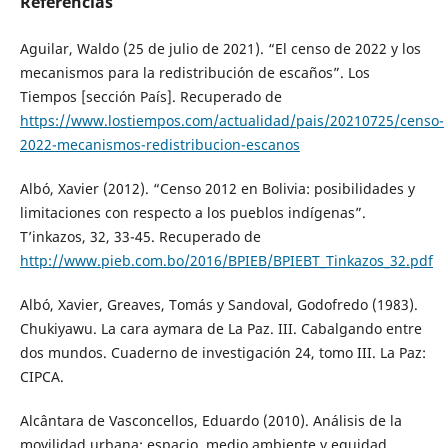
Referencias
Aguilar, Waldo (25 de julio de 2021). “El censo de 2022 y los
mecanismos para la redistribución de escaños”. Los
Tiempos [sección País]. Recuperado de
https://www.lostiempos.com/actualidad/pais/20210725/censo-
2022-mecanismos-redistribucion-escanos
Albó, Xavier (2012). “Censo 2012 en Bolivia: posibilidades y
limitaciones con respecto a los pueblos indígenas”.
T’inkazos, 32, 33-45. Recuperado de
http://www.pieb.com.bo/2016/BPIEB/BPIEBT_Tinkazos_32.pdf
Albó, Xavier, Greaves, Tomás y Sandoval, Godofredo (1983).
Chukiyawu. La cara aymara de La Paz. III. Cabalgando entre
dos mundos. Cuaderno de investigación 24, tomo III. La Paz:
CIPCA.
Alcântara de Vasconcellos, Eduardo (2010). Análisis de la
movilidad urbana: espacio, medio ambiente y equidad.