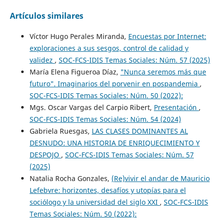
Artículos similares
Víctor Hugo Perales Miranda,
Encuestas por Internet:
exploraciones a sus sesgos, control de calidad y
validez
,
SOC-FCS-IDIS Temas Sociales: Núm. 57 (2025)
María Elena Figueroa Díaz,
"Nunca seremos más que
futuro". Imaginarios del porvenir en pospandemia
,
SOC-FCS-IDIS Temas Sociales: Núm. 50 (2022):
Mgs. Oscar Vargas del Carpio Ribert,
Presentación
,
SOC-FCS-IDIS Temas Sociales: Núm. 54 (2024)
Gabriela Ruesgas,
LAS CLASES DOMINANTES AL
DESNUDO: UNA HISTORIA DE ENRIQUECIMIENTO Y
DESPOJO
,
SOC-FCS-IDIS Temas Sociales: Núm. 57
(2025)
Natalia Rocha Gonzales,
(Re)vivir el andar de Mauricio
Lefebvre: horizontes, desafíos y utopías para el
sociólogo y la universidad del siglo XXI
,
SOC-FCS-IDIS
Temas Sociales: Núm. 50 (2022):