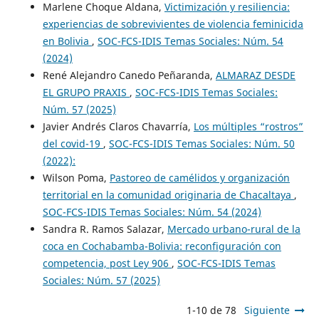
Marlene Choque Aldana,
Victimización y resiliencia:
experiencias de sobrevivientes de violencia feminicida
en Bolivia
,
SOC-FCS-IDIS Temas Sociales: Núm. 54
(2024)
René Alejandro Canedo Peñaranda,
ALMARAZ DESDE
EL GRUPO PRAXIS
,
SOC-FCS-IDIS Temas Sociales:
Núm. 57 (2025)
Javier Andrés Claros Chavarría,
Los múltiples “rostros”
del covid-19
,
SOC-FCS-IDIS Temas Sociales: Núm. 50
(2022):
Wilson Poma,
Pastoreo de camélidos y organización
territorial en la comunidad originaria de Chacaltaya
,
SOC-FCS-IDIS Temas Sociales: Núm. 54 (2024)
Sandra R. Ramos Salazar,
Mercado urbano-rural de la
coca en Cochabamba-Bolivia: reconfiguración con
competencia, post Ley 906
,
SOC-FCS-IDIS Temas
Sociales: Núm. 57 (2025)
1-10 de 78
Siguiente