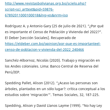
http://www.revistasbolivianas.org.bo/scielo.php?
script=sci_arttext&pid=S9876-
67892011000100018&lng=es&nrm=iso
Rodríguez A. y Antonio Gary (25 de julio de 2021). “¿Por qué
es importante el Censo de Población y Vivienda del 2022?”.
El Deber [sección Sociales]. Recuperado de
https://eldeber.com.bo/opinion/por-que-es-importanteel-
censo-de-poblacion-y-vivienda-del-2022_240466
Sanchéz-Albornoz, Nicolás (2020). Trabajo y migración en
los Andes coloniales. Lima: Banco Central de Reserva del
Perú/IEP.
Spedding Pallet, Alison (2012). “¿Acaso las personas son
árboles, plantados en un sólo lugar?: crítica conceptual a los
estudios sobre ‘migración’”. Temas Sociales, 32, 187-225.
Spedding, Alison y David Llanos Layme (1999). “No hay Ley