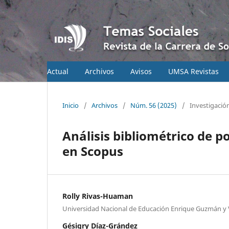
Actual
Archivos
Avisos
UMSA Revistas
Inicio
/
Archivos
/
Núm. 56 (2025)
/
Investigació
Análisis bibliométrico de p
en Scopus
Rolly Rivas-Huaman
Universidad Nacional de Educación Enrique Guzmán y 
Gésigry Díaz-Grández