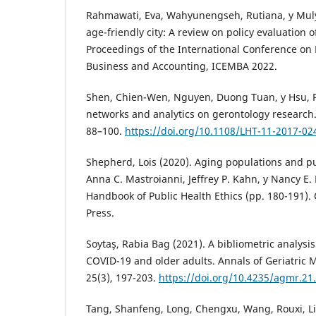
Rahmawati, Eva, Wahyunengseh, Rutiana, y Mulya
age-friendly city: A review on policy evaluation o
Proceedings of the International Conference o
Business and Accounting, ICEMBA 2022.
Shen, Chien-Wen, Nguyen, Duong Tuan, y Hsu, Po
networks and analytics on gerontology research. 
88–100.
https://doi.org/10.1108/LHT-11-2017-02
Shepherd, Lois (2020). Aging populations and pub
Anna C. Mastroianni, Jeffrey P. Kahn, y Nancy E.
Handbook of Public Health Ethics (pp. 180-191). 
Press.
Soytaş, Rabia Bag (2021). A bibliometric analysis
COVID-19 and older adults. Annals of Geriatric 
25(3), 197-203.
https://doi.org/10.4235/agmr.21
Tang, Shanfeng, Long, Chengxu, Wang, Rouxi, Li