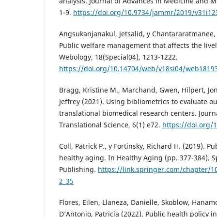
analysis. Journal of Advances in Medicine and M
1-9.
https://doi.org/10.9734/jammr/2019/v31i1
Angsukanjanakul, Jetsalid, y Chantararatmanee
Public welfare management that affects the livel
Webology, 18(Special04), 1213-1222.
https://doi.org/10.14704/web/v18si04/web1819
Bragg, Kristine M., Marchand, Gwen, Hilpert, J
Jeffrey (2021). Using bibliometrics to evaluate 
translational biomedical research centers. Journa
Translational Science, 6(1) e72.
https://doi.org/
Coll, Patrick P., y Fortinsky, Richard H. (2019). P
healthy aging. In Healthy Aging (pp. 377-384). S
Publishing.
https://link.springer.com/chapter/1
2_35
Flores, Eilen, Llaneza, Danielle, Skoblow, Hanamor
D’Antonio, Patricia (2022). Public health policy 