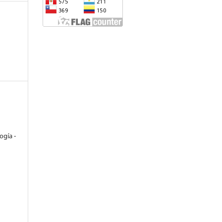
o
ogía -