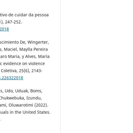
tivo de cuidar da pessoa
), 247-252.
12018
ascimiento De, Wingerter,
, Maciel, Maylla Pereira
aro Maria, y Alves, María
fic evidence on violence
Coletiva, 25(6), 2143-
6.226322018
s, Udo, Uduak, Boms,
 Chukwebuka, Izundu,
mi, Oluwarotimi (2022).
duals in the United States.
.