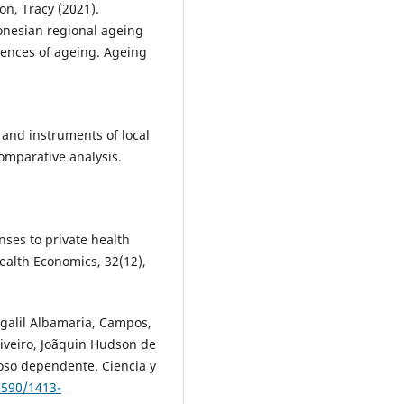
on, Tracy (2021).
donesian regional ageing
iences of ageing. Ageing
s and instruments of local
comparative analysis.
onses to private health
ealth Economics, 32(12),
igalil Albamaria, Campos,
Riveiro, Joãquin Hudson de
oso dependente. Ciencia y
1590/1413-