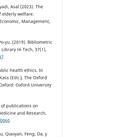
di, Asal (2023). The
f elderly welfare.
n Economic, Management,
-yu. (2019). Bibliometric
Library Hi Tech, 37(1),
47
lic health ethics. In
 Kass (Eds.), The Oxford
Oxford: Oxford University
 of publications on
Medicine and Research,
.0060
u, Qiaoyan, Feng, Da, y