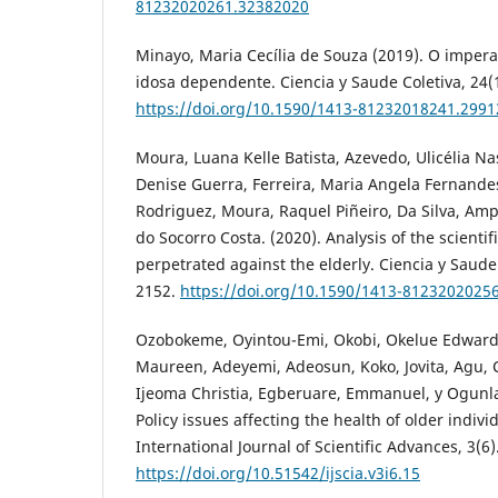
81232020261.32382020
Minayo, Maria Cecília de Souza (2019). O impera
idosa dependente. Ciencia y Saude Coletiva, 24(1
https://doi.org/10.1590/1413-81232018241.299
Moura, Luana Kelle Batista, Azevedo, Ulicélia N
Denise Guerra, Ferreira, Maria Angela Fernandes
Rodriguez, Moura, Raquel Piñeiro, Da Silva, Amp
do Socorro Costa. (2020). Analysis of the scienti
perpetrated against the elderly. Ciencia y Saude 
2152.
https://doi.org/10.1590/1413-8123202025
Ozobokeme, Oyintou-Emi, Okobi, Okelue Edward
Maureen, Adeyemi, Adeosun, Koko, Jovita, Agu,
Ijeoma Christia, Egberuare, Emmanuel, y Ogunla
Policy issues affecting the health of older indivi
International Journal of Scientific Advances, 3(6)
https://doi.org/10.51542/ijscia.v3i6.15