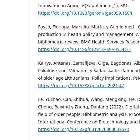
Innovation in Aging, 6(Supplement_1), 381.
https://doi.org/10.1093/geroni/igac059.1504
Fusco, Floriana, Marsilio, Marta, y Guglielmetti, 
production in health policy and management: 
bibliometric review. BMC Health Services Resear
https://doi.org/10.1186/s12913-020-05241-2
Kairys, Antanas, Zamalijeva, Olga, Bagdonas, Alb
Pakalniškienė, Vilmantė, y Sadauskaitė, Raimond
of older age Lithuanians: Policy implications. Psi
https://doi.org/10.15388/psichol.2021.47
Le, Yuchao, Cao, Shihua, Wang, Mengxing, He, D
Cheng, Beiyind y Zheng, Danlang (2022). Digital
field of older people: Bibliometric analysis. Proc
International Conference on Biotechnology and 
https://doi.org/10.5220/0012020000003633