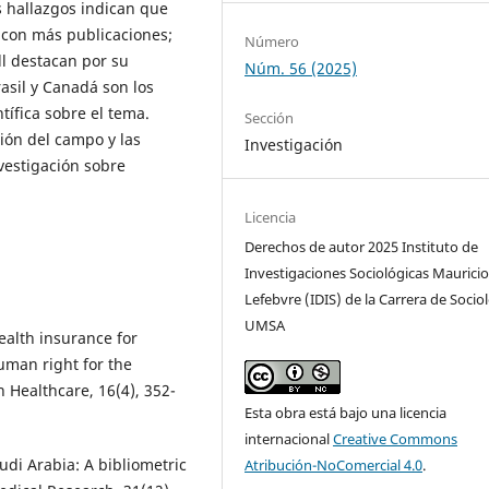
s hallazgos indican que
 con más publicaciones;
Número
l destacan por su
Núm. 56 (2025)
asil y Canadá son los
tífica sobre el tema.
Sección
ión del campo y las
Investigación
vestigación sobre
Licencia
Derechos de autor 2025 Instituto de
Investigaciones Sociológicas Maurici
Lefebvre (IDIS) de la Carrera de Sociol
UMSA
ealth insurance for
uman right for the
n Healthcare, 16(4), 352-
Esta obra está bajo una licencia
internacional
Creative Commons
audi Arabia: A bibliometric
Atribución-NoComercial 4.0
.