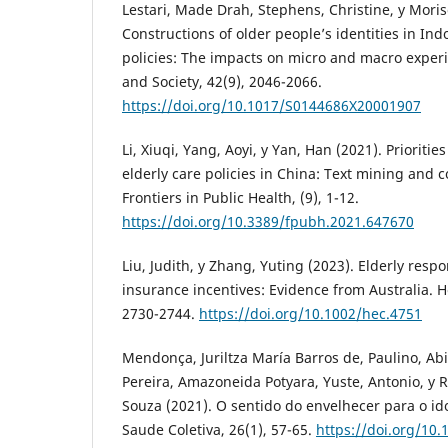
Lestari, Made Drah, Stephens, Christine, y Moris
Constructions of older people’s identities in In
policies: The impacts on micro and macro exper
and Society, 42(9), 2046-2066.
https://doi.org/10.1017/S0144686X20001907
Li, Xiuqi, Yang, Aoyi, y Yan, Han (2021). Prioritie
elderly care policies in China: Text mining and 
Frontiers in Public Health, (9), 1-12.
https://doi.org/10.3389/fpubh.2021.647670
Liu, Judith, y Zhang, Yuting (2023). Elderly resp
insurance incentives: Evidence from Australia. H
2730-2744.
https://doi.org/10.1002/hec.4751
Mendonça, Juriltza María Barros de, Paulino, Ab
Pereira, Amazoneida Potyara, Yuste, Antonio, y 
Souza (2021). O sentido do envelhecer para o id
Saude Coletiva, 26(1), 57-65.
https://doi.org/10.