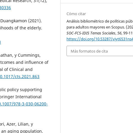
edical Research, 31(12),
230336
Cómo citar
, Duangkamon (2021).
Análisis bibliométrico de políticas púb
para adultos mayores en Scopus. (202
ihoods of the elderly.
SOC-FCS-IDIS Temas Sociales
,
56
, 99-11
https://doi.org/10.53287/viyt6531ns
3
Más formatos de cita
onathan, y Cummings,
outcomes and influence of
l of Clinical and
10.1017/cts.2021.863
ublic policy supporting
pringer International
0.1007/978-3-030-06200-
i, Azer, Lilian, y
in an aging population.