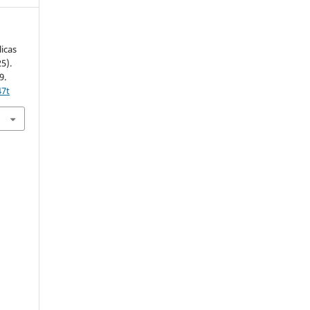
licas
5).
9.
47t