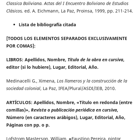
Classica Boliviana. Actas del I Encuentro Boliviano de Estudios
Clásicos,
ed. A. Eichmann, La Paz, Proinsa, 1999, pp. 211-214.
Lista de bibliografía citada
[TODOS LOS ELEMENTOS SEPARADOS EXCLUSIVAMENTE
POR COMAS]:
LIBROS: Apellidos, Nombre,
Título de la obra en cursiva
,
editor (si lo hubiere), Lugar, Editorial, Año.
Medinacelli G., Ximena,
Los llameros y la construcción de la
sociedad colonial
, La Paz, IFEA/Plural/ASDI/IEB, 2010.
ARTÍCULOS: Apellidos, Nombre, «Título en redonda (entre
comillas)»,
Revista o publicación periódica en cursiva
,
Número (en caracteres arábigos), Lugar, Editorial, Año,
Páginas con pp. o p.
Lofstrom Masterson, William,
«
Faustino Pereira, pintor