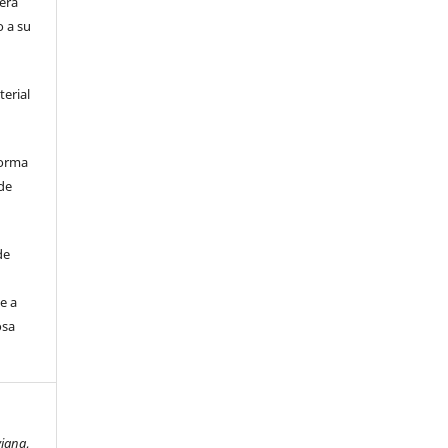
era
o a su
terial
forma
de
de
e a
osa
viana
,