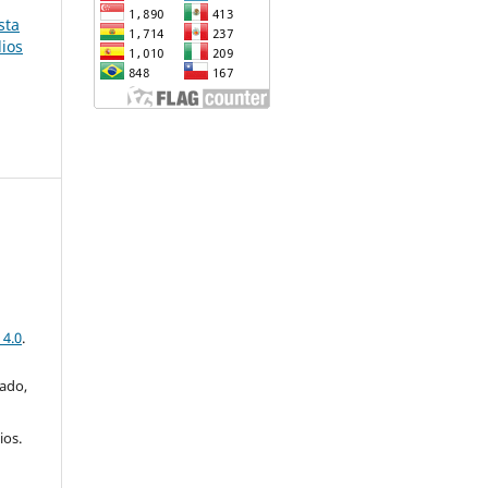
sta
dios
 4.0
.
iado,
ios.