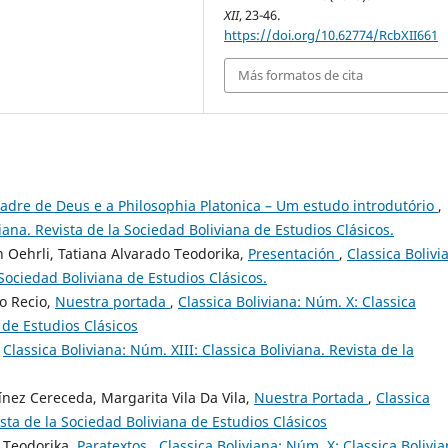
XII
, 23-46.
https://doi.org/10.62774/RcbXII661
Más formatos de cita
adre de Deus e a Philosophia Platonica – Um estudo introdutório
,
viana. Revista de la Sociedad Boliviana de Estudios Clásicos.
 Oehrli, Tatiana Alvarado Teodorika,
Presentación
,
Classica Bolivi
 Sociedad Boliviana de Estudios Clásicos.
o Recio,
Nuestra portada
,
Classica Boliviana: Núm. X: Classica
 de Estudios Clásicos
,
Classica Boliviana: Núm. XIII: Classica Boliviana. Revista de la
ínez Cereceda, Margarita Vila Da Vila,
Nuestra Portada
,
Classica
ista de la Sociedad Boliviana de Estudios Clásicos
 Teodorika,
Paratextos
,
Classica Boliviana: Núm. X: Classica Bolivia