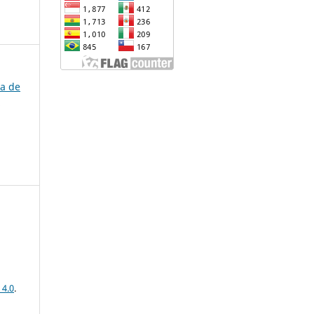
ta de
s
 4.0
.