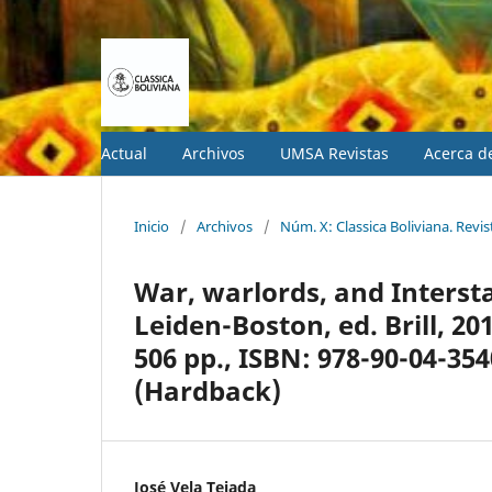
Actual
Archivos
UMSA Revistas
Acerca 
Inicio
/
Archivos
/
Núm. X: Classica Boliviana. Revis
War, warlords, and Intersta
Leiden-Boston, ed. Brill, 20
506 pp., ISBN: 978-90-04-35
(Hardback)
José Vela Tejada