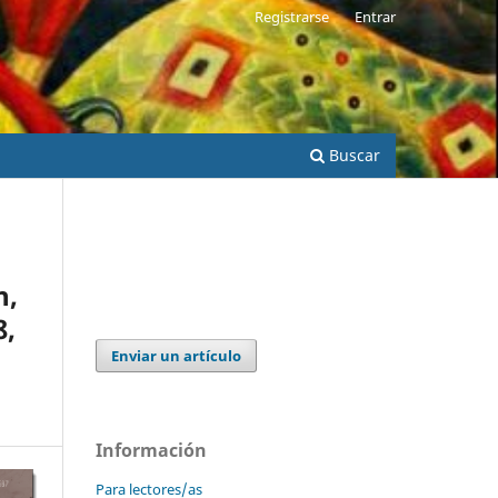
Registrarse
Entrar
Buscar
n,
8,
Enviar un artículo
Información
Para lectores/as