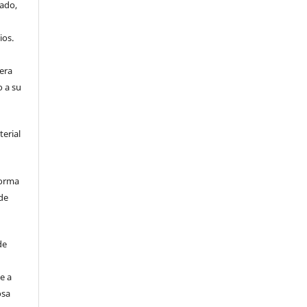
iado,
ios.
era
o a su
terial
forma
de
de
e a
osa