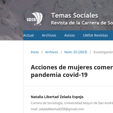
Actual
Archivos
Avisos
UMSA Revistas
Inicio
/
Archivos
/
Núm. 53 (2023)
/
Investigació
Acciones de mujeres comerc
pandemia covid-19
Natalia Libertad Zelada Espejo
Carrera de Sociología, Universidad Mayor de San Andrés
mail: zeladalibertad209@gmail.com