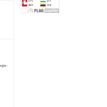
o
ogía -