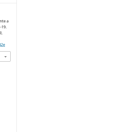
nte a
-19.
3
,
42e