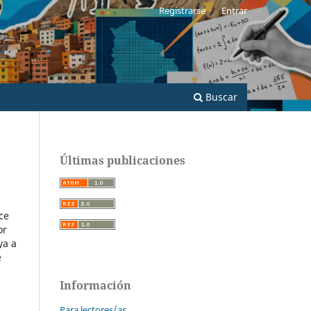
Registrarse
Entrar
Buscar
Últimas publicaciones
ce
or
ya a
e
Información
Para lectores/as