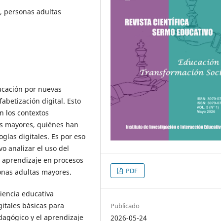
p, personas adultas
ducación por nuevas
fabetización digital. Esto
n los contextos
as mayores, quiénes han
gías digitales. Es por eso
vo analizar el uso del
aprendizaje en procesos
PDF
sonas adultas mayores.
riencia educativa
itales básicas para
Publicado
agógico y el aprendizaje
2026-05-24