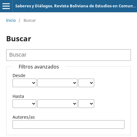
Saberes y Diálogos. Revista Boliviana de Estudios en Comunicaci´on
Inicio
/
Buscar
Buscar
Filtros avanzados
Desde
Hasta
Autores/as