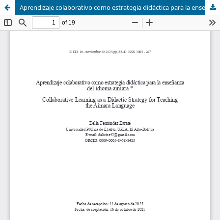
Aprendizaje colaborativo como estrategia didáctica para la enseñanza del idioma aimara