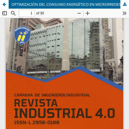
OPTIMIZACIÓN DEL CONSUMO ENERGÉTICO EN MICRORREDES INDUSTRIALES MEDIANTE UN CONTROLADOR DE LÓGICA DIFUSA IMPLEMENTADO EN PYTHON