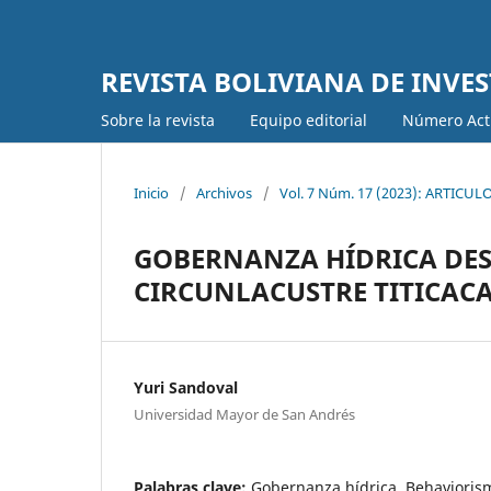
REVISTA BOLIVIANA DE INVE
Sobre la revista
Equipo editorial
Número Act
Inicio
/
Archivos
/
Vol. 7 Núm. 17 (2023): ARTICULO
GOBERNANZA HÍDRICA DES
CIRCUNLACUSTRE TITICACA
Yuri Sandoval
Universidad Mayor de San Andrés
Palabras clave:
Gobernanza hídrica, Behaviorismo