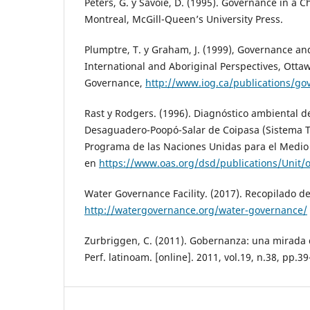
Peters, G. y Savoie, D. (1995). Governance in a
Montreal, McGill-Queen’s University Press.
Plumptre, T. y Graham, J. (1999), Governance a
International and Aboriginal Perspectives, Ottaw
Governance,
http://www.iog.ca/publications/g
Rast y Rodgers. (1996). Diagnóstico ambiental de
Desaguadero-Poopó-Salar de Coipasa (Sistema TD
Programa de las Naciones Unidas para el Medi
en
https://www.oas.org/dsd/publications/Unit/
Water Governance Facility. (2017). Recopilado d
http://watergovernance.org/water-governance/
Zurbriggen, C. (2011). Gobernanza: una mirada 
Perf. latinoam. [online]. 2011, vol.19, n.38, pp.3