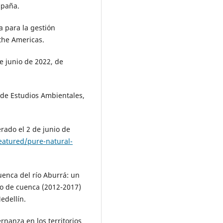
spaña.
a para la gestión
the Americas.
de junio de 2022, de
 de Estudios Ambientales,
erado el 2 de junio de
eatured/pure-natural-
uenca del río Aburrá: un
jo de cuenca (2012-2017)
edellín.
rnanza en los territorios