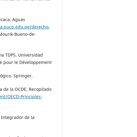
ticaca. Aguas
da.pucp.edu.pe/derecho-
Mourik-Bueno-de-
tema TDPS. Universidad
he pour le Développement
lógico. Springer.
a de la OCDE, Recopilado
ent/OECD-Principles-
 Integrador de la