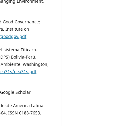
 Changing Environment,
nd Good Governance:
a, Institute on
ovgoodgov.pdf
l sistema Titicaca-
PS) Bolivia-Perú.
o Ambiente. Washington,
oea31s/oea31s.pdf
e
Google Scholar
desde América Latina.
9-64. ISSN 0188-7653.