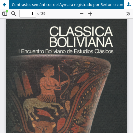
Contrastes semánticos del Aymara registrado por Bertonio con el Castellano de Gracián