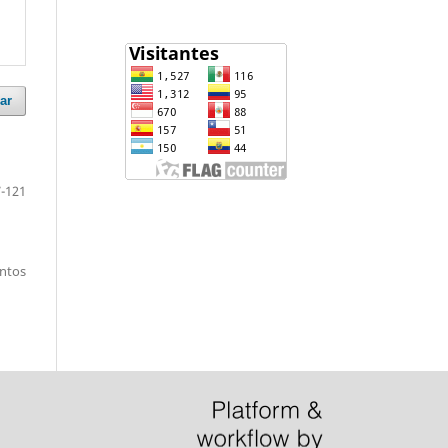
ar
-121
entos