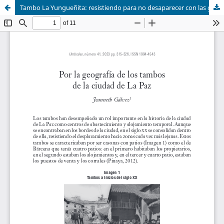
Tambo La Yungueñita: resistiendo para no desaparecer con las galerías comerciales