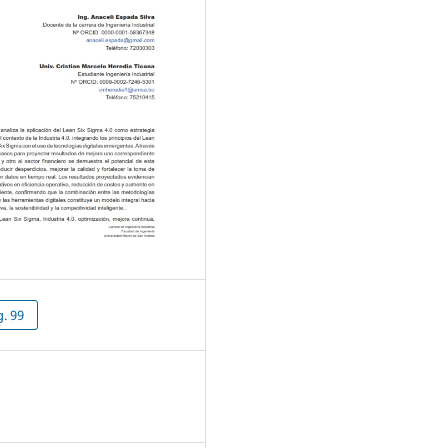
g. 99
1