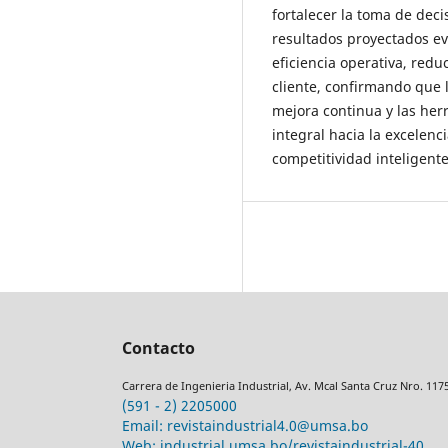
fortalecer la toma de dec
resultados proyectados ev
eficiencia operativa, redu
cliente, confirmando que 
mejora continua y las her
integral hacia la excelenci
competitividad inteligente
Contacto
Carrera de Ingenieria Industrial, Av. Mcal Santa Cruz Nro. 117
(591 - 2) 2205000
Email: revistaindustrial4.0@umsa.bo
Web: industrial.umsa.bo/revistaindustrial-40