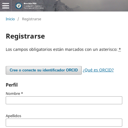
Inicio
/
Registrarse
Registrarse
Los campos obligatorios están marcados con un asterisco:
*
¿Qué es ORCID?
Cree o conecte su identificador ORCID
Perfil
Nombre
*
Apellidos