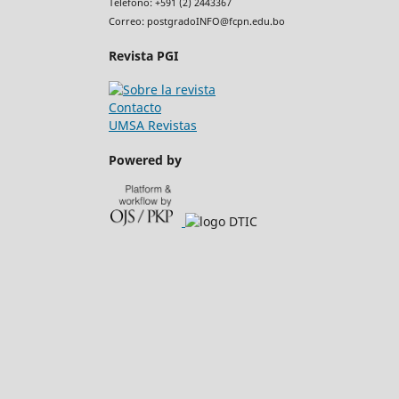
Teléfono: +591 (2) 2443367
Correo: postgradoINFO@fcpn.edu.bo
Revista PGI
Contacto
UMSA Revistas
Powered by