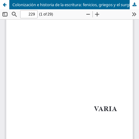
Colonización e historia de la escritura: fenicios, griegos y el surgimiento de los semisilabarios paleohispánicos